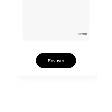
0
/200
Envoyer